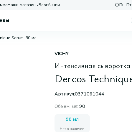
амма
Наши магазины
Блог
Акции
Пн-Пт:
нды
nique Serum, 90 мл
VICHY
Интенсивная сыворотка 
Dercos Techniqu
Артикул:
0371061044
Объем, мл
:
90
90 мл
Нет в наличии