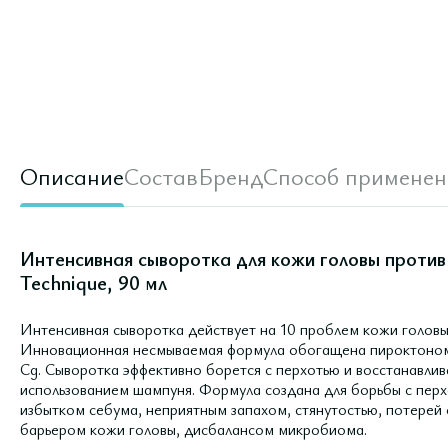
Описание
Состав
Бренд
Способ применен
Интенсивная сыворотка для кожи головы против
Technique, 90 мл
Интенсивная сыворотка действует на 10 проблем кожи головы,
Инновационная несмываемая формула обогащена пироктоном
Cg. Сыворотка эффективно борется с перхотью и восстанавли
использованием шампуня. Формула создана для борьбы c пер
избытком себума, неприятным запахом, стянутостью, потерей
барьером кожи головы, дисбалансом микробиома.