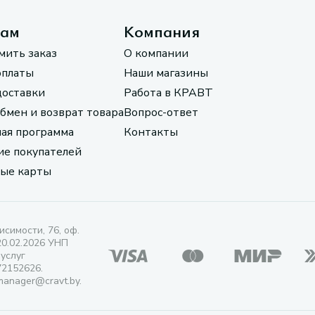
там
Компания
мить заказ
О компании
оплаты
Наши магазины
доставки
Работа в КРАВТ
обмен и возврат товара
Вопрос-ответ
ая программа
Контакты
е покупателей
ые карты
исимости, 76, оф.
20.02.2026 УНП
 услуг
72152626.
manager@cravt.by.