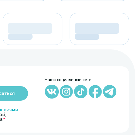
Наши социальные сети
саться
ловиями
ой,
а.