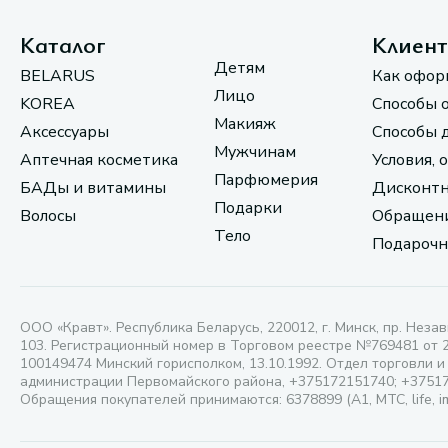
Каталог
Клиен
Детям
BELARUS
Как офор
Лицо
KOREA
Способы 
Макияж
Аксессуары
Способы 
Мужчинам
Аптечная косметика
Условия, 
Парфюмерия
БАДы и витамины
Дисконтн
Подарки
Волосы
Обращени
Тело
Подарочн
ООО «Кравт». Республика Беларусь, 220012, г. Минск, пр. Незав
103. Регистрационный номер в Торговом реестре №769481 от 
100149474 Минский горисполком, 13.10.1992. Отдел торговли и
администрации Первомайского района, +375172151740; +3751
Обращения покупателей принимаются: 6378899 (А1, МТС, life, i