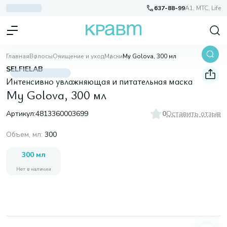
637-88-99
A1, МТС, Life
Главная
Волосы
Очищение и уход
Маски
My Golova, 300 мл
SELFIELAB
Интенсивно увлажняющая и питательная маска
My Golova, 300 мл
Артикул:
4813360003699
0
Оставить отзыв
Объем, мл
:
300
300 мл
Нет в наличии