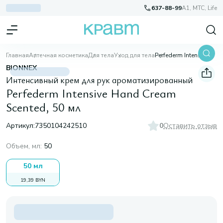
637-88-99
A1, МТС, Life
Главная
Аптечная косметика
Для тела
Уход для тела
Perfederm Intensive Hand Cream Scented, 50 мл
BIONNEX
Интенсивный крем для рук ароматизированный
Perfederm Intensive Hand Cream
Scented, 50 мл
Артикул:
7350104242510
0
Оставить отзыв
Объем, мл
:
50
50 мл
19,39 BYN