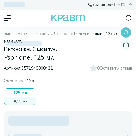
637-88-99
A1, МТС, Life
Главная
Аптечная косметика
Для волос
Шампуни
Psoriane, 125 мл
NOREVA
Интенсивный шампунь
Psoriane, 125 мл
Артикул:
3571940000421
0
Оставить отзыв
Объем, мл
:
125
125 мл
50,11 BYN