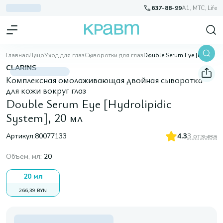
637-88-99
A1, МТС, Life
Главная
Лицо
Уход для глаз
Сыворотки для глаз
Double Serum Eye [Hydrolipidic System], 20 мл
CLARINS
Комплексная омолаживающая двойная сыворотка
для кожи вокруг глаз
Double Serum Eye [Hydrolipidic
System], 20 мл
Артикул:
80077133
4.3
3 отзыва
Объем, мл
:
20
20 мл
266,39 BYN