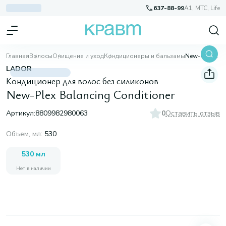
637-88-99
A1, МТС, Life
Главная
Волосы
Очищение и уход
Кондиционеры и бальзамы
New-Plex Balancing Conditioner
LADOR
Кондиционер для волос без силиконов
New-Plex Balancing Conditioner
Артикул:
8809982980063
0
Оставить отзыв
Объем, мл
:
530
530 мл
Нет в наличии