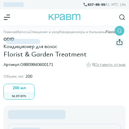
637-88-99
A1, МТС, Life
Главная
Волосы
Очищение и уход
Кондиционеры и бальзамы
Florist & Garden Treatment
ODID
Кондиционер для волос
Florist & Garden Treatment
Артикул:
O8809840600171
0
Оставить отзыв
Объем, мл
:
200
200 мл
64,85 BYN