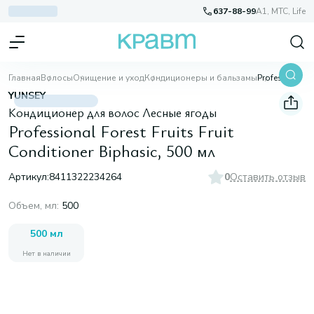
637-88-99
A1, МТС, Life
Главная
Волосы
Очищение и уход
Кондиционеры и бальзамы
Professional Forest Fruits Fruit Conditioner Biphasic, 500 мл
YUNSEY
Кондиционер для волос Лесные ягоды
Professional Forest Fruits Fruit
Conditioner Biphasic, 500 мл
Артикул:
8411322234264
0
Оставить отзыв
Объем, мл
:
500
500 мл
Нет в наличии