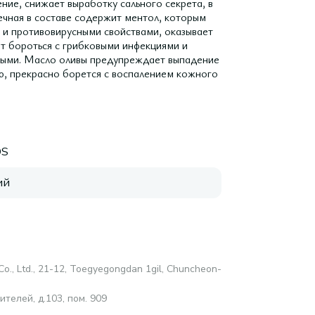
ние, снижает выработку сального секрета, в
ечная в составе содержит ментол, которым
и противовирусными свойствами, оказывает
т бороться с грибковыми инфекциями и
чными. Масло оливы предупреждает выпадение
ию, прекрасно борется с воспалением кожного
OS
ий
., Ltd., 21-12, Toegyegongdan 1gil, Chuncheon-
телей, д.103, пом. 909