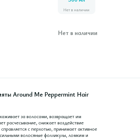
500 мл
Нет в наличии
Нет в наличии
мяты Around Me Peppermint Hair
хаживает за волосами, возвращает им
ает расчесывание, снижает воздействие
 справляется с перхотью, принимает активное
 сильными волосяные фолликулы, ломким и