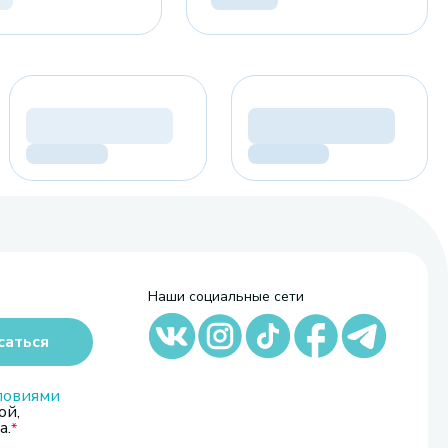
Наши социальные сети
саться
ловиями
ой,
а.