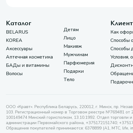
Каталог
Клиен
Детям
BELARUS
Как офор
Лицо
KOREA
Способы 
Макияж
Аксессуары
Способы 
Мужчинам
Аптечная косметика
Условия, 
Парфюмерия
БАДы и витамины
Дисконтн
Подарки
Волосы
Обращени
Тело
Подарочн
ООО «Кравт». Республика Беларусь, 220012, г. Минск, пр. Незав
103. Регистрационный номер в Торговом реестре №769481 от 
100149474 Минский горисполком, 13.10.1992. Отдел торговли и
администрации Первомайского района, +375172151740; +3751
Обращения покупателей принимаются: 6378899 (А1, МТС, life, i