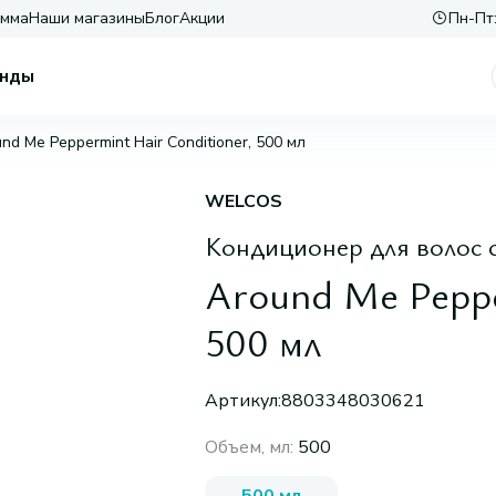
амма
Наши магазины
Блог
Акции
Пн-Пт:
нды
nd Me Peppermint Hair Conditioner, 500 мл
WELCOS
Кондиционер для волос 
Around Me Peppe
500 мл
Артикул:
8803348030621
Объем, мл
:
500