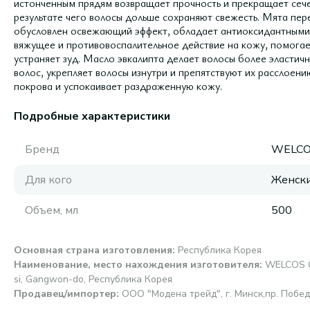
истонченным прядям возвращает прочность и прекращает сече
результате чего волосы дольше сохраняют свежесть. Мята пер
обусловлен освежающий эффект, обладает антиоксидантными 
вяжущее и противовоспалительное действие на кожу, помогае
устраняет зуд. Масло эвкалипта делает волосы более эласти
волос, укрепляет волосы изнутри и препятствуют их расслоен
покрова и успокаивает раздраженную кожу.
Подробные характеристики
Бренд
WELC
Для кого
Женск
Объем, мл
500
Основная страна изготовления
:
Республика Корея
Наименование, место нахождения изготовителя
:
WELCOS Co
si, Gangwon-do, Республика Корея
Продавец/импортер
:
ООО "Модена трейд", г. Минск,пр. Победи