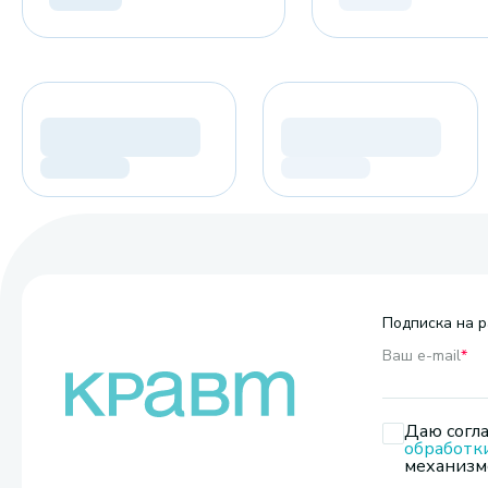
Подписка на р
Ваш e-mail
*
Даю согла
обработк
механизмо