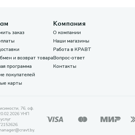
там
Компания
мить заказ
О компании
оплаты
Наши магазины
доставки
Работа в КРАВТ
обмен и возврат товара
Вопрос-ответ
ая программа
Контакты
е покупателей
ые карты
исимости, 76, оф.
20.02.2026 УНП
 услуг
72152626.
manager@cravt.by.