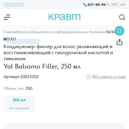
637-88-99
A1, МТС, Life
Главная
Волосы
Очищение и уход
Кондиционеры и бальзамы
Yal Balsamo Filler, 250 мл
NOAH
Кондиционер-филлер для волос увлажняющий и
восстанавливающий с гиалуроновой кислотой и
тимьяном
Yal Balsamo Filler, 250 мл
Артикул:
10013201
0
Оставить отзыв
Объем, мл
:
250
250 мл
Нет в наличии