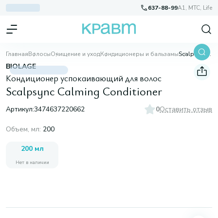
637-88-99
A1, МТС, Life
Главная
Волосы
Очищение и уход
Кондиционеры и бальзамы
Scalpsync Calming Conditioner
BIOLAGE
Кондиционер успокаивающий для волос
Scalpsync Calming Conditioner
Артикул:
3474637220662
0
Оставить отзыв
Объем, мл
:
200
200 мл
Нет в наличии