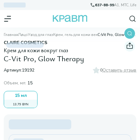
637-88-99
A1, МТС, Life
Главная
Лицо
Уход для глаз
Крем, гель для кожи век
C-Vit Pro, Glow Therapy
CLAIRE COSMETICS
Крем для кожи вокруг глаз
C-Vit Pro, Glow Therapy
Артикул:
19192
0
Оставить отзыв
Объем, мл
:
15
15 мл
13,79 BYN