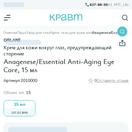
637-88-99
A1, МТС, Life
Главная
Лицо
Уход для глаз
Крем, гель для кожи век
Anagenese/Essential Anti-Aging Eye Care, 15 мл
ORLANE
Крем для кожи вокруг глаз, предупреждающий
старение
Anagenese/Essential Anti-Aging Eye
Care, 15 мл
Артикул:
2010000
0
Оставить отзыв
Объем, мл
:
15
15 мл
137,02 BYN