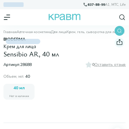
637-88-99
A1, МТС, Life
Главная
Аптечная косметика
Для лица
Крем, гель, сыворотка для лица
Sensibio AR, 40 мл
BIODERMA
Крем для лица
Sensibio AR, 40 мл
Артикул:
28688
0
Оставить отзыв
Объем, мл
:
40
40 мл
Нет в наличии