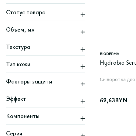
Статус товара
Новинка
Объем, мл
Текстура
BIODERMA
Гелевая
Hydrabio Ser
Тип кожи
Жидкая
Кремовая
Жирная
Легкая
Сыворотка для
Факторы защиты
Зрелая
Комбинированная
SPF от 50 и выше
Нормальная
Эффект
С куперозом, Покраснениями
69,63
BYN
Все варианты
Восстановление
Компоненты
Гладкость
Защита
BHA-кислоты
Здоровый вид кожи
Серия
Витамины B
Матовый