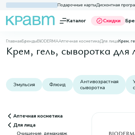
Подарочные карты
Дисконтная прогр
Каталог
Скидки
Бре
Главная
Бренды
BIODERMA
Аптечная косметика
Для лица
Крем, г
Крем, гель, сыворотка дл
Антивозрастная
Эмульсия
Флюид
сыворотка
Аптечная косметика
Для лица
Очищение, демакияж