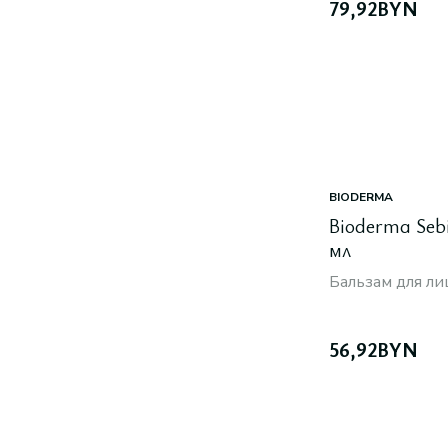
79,92
BYN
BIODERMA
Bioderma Seb
мл
Бальзам для л
56,92
BYN