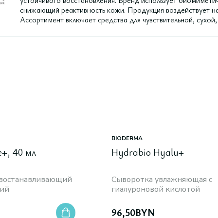
устойчивого восстановления. Бренд использует биомимети
снижающий реактивность кожи. Продукция воздействует на
Ассортимент включает средства для чувствительной, сухой,
BIODERMA
e+, 40 мл
Hydrabio Hyalu+
 востанавливающий
Сыворотка увлажняющая с
щий
гиалуроновой кислотой
96,50
BYN