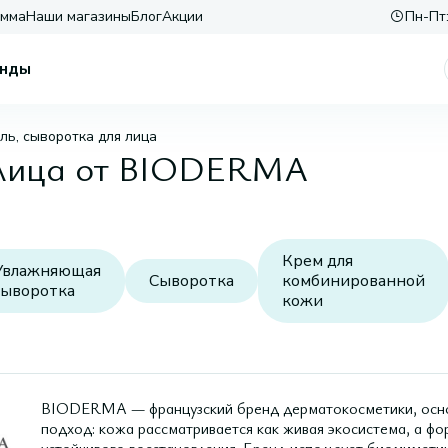
амма
Наши магазины
Блог
Акции
Пн-Пт:
нды
ель, сыворотка для лица
я лица от BIODERMA
Крем для
Увлажняющая
Сыворотка
комбинированной
сыворотка
кожи
BIODERMA — французский бренд дерматокосметики, основ
подход: кожа рассматривается как живая экосистема, а ф