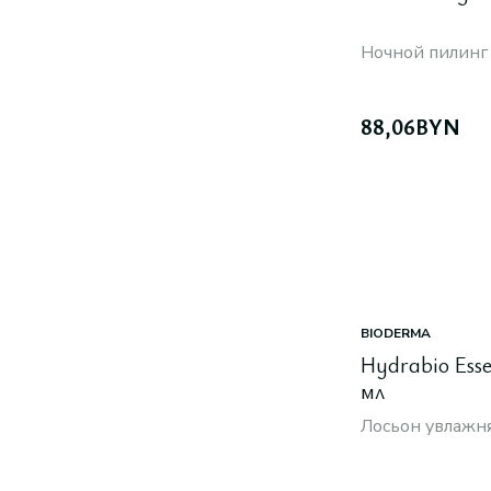
Ночной пилинг
88,06
BYN
BIODERMA
Hydrabio Esse
мл
Лосьон увлажн