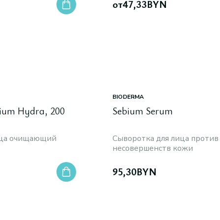
от
47,33
BYN
BIODERMA
ium Hydra, 200
Sebium Serum
ица очищающий
Сыворотка для лица против
несовершенств кожи
95,30
BYN