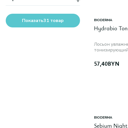
Глицерин
Все варианты
Sebium (Bioderma)
Пребиотики
Салициловая кислота
Показать
31
товар
BIODERMA
Все варианты
Hydrabio Ton
Лосьон увлаж
тонизирующи
57,40
BYN
BIODERMA
Sebium Night 