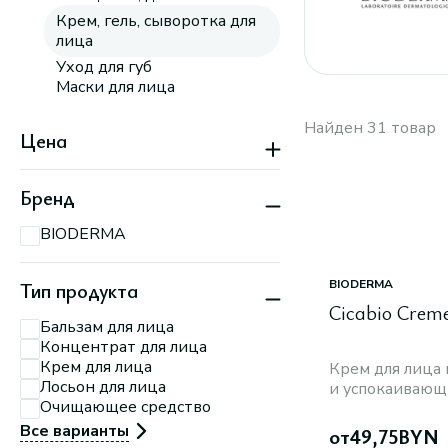
Крем, гель, сыворотка для
лица
Уход для губ
Маски для лица
Найден 31 товар
Цена
Бренд
BIODERMA
BIODERMA
Тип продукта
Cicabio Crem
Бальзам для лица
Концентрат для лица
Крем для лица
Крем для лица
Лосьон для лица
и успокаиваю
Очищающее средство
Все варианты
от
49,75
BYN