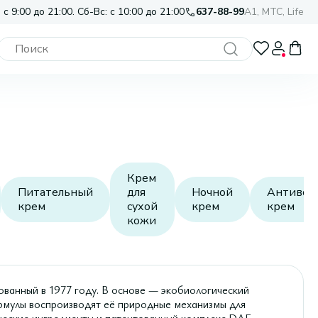
 с 9:00 до 21:00. Сб-Вс: с 10:00 до 21:00
637-88-99
A1, МТС, Life
Крем
Питательный
для
Ночной
Антивоз
крем
сухой
крем
крем
кожи
анный в 1977 году. В основе — экобиологический
ормулы воспроизводят её природные механизмы для