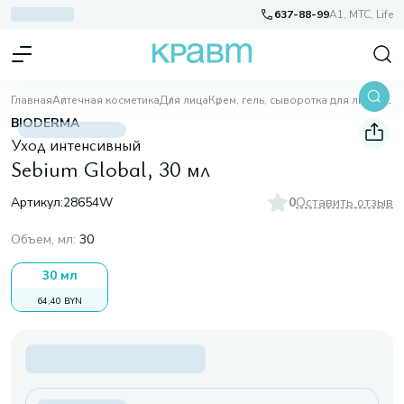
637-88-99
A1, МТС, Life
Главная
Аптечная косметика
Для лица
Крем, гель, сыворотка для лица
Sebium Global, 30 мл
BIODERMA
Уход интенсивный
Sebium Global, 30 мл
Артикул:
28654W
0
Оставить отзыв
Объем, мл
:
30
30 мл
64,40 BYN