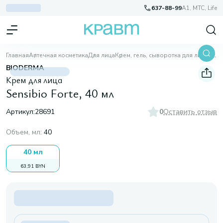
637-88-99
A1, МТС, Life
Главная
Аптечная косметика
Для лица
Крем, гель, сыворотка для лица
Sensibio Forte, 40 мл
BIODERMA
Крем для лица
Sensibio Forte, 40 мл
Артикул:
28691
0
Оставить отзыв
Объем, мл
:
40
40 мл
63,91 BYN