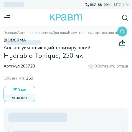
637-88-99
A1, МТС, Life
Главная
Аптечная косметика
Для лица
Крем, гель, сыворотка для лица
Hydrabio Tonique, 250 мл
BIODERMA
Лосьон увлажняющий тонизирующий
Hydrabio Tonique, 250 мл
Артикул:
28372B
0
Оставить отзыв
Объем, мл
:
250
250 мл
57,40 BYN