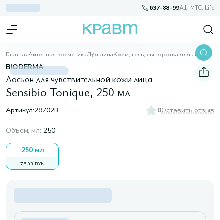
637-88-99
A1, МТС, Life
Главная
Аптечная косметика
Для лица
Крем, гель, сыворотка для лица
Sensibio Tonique, 250 мл
BIODERMA
Лосьон для чувствительной кожи лица
Sensibio Tonique, 250 мл
Артикул:
28702B
0
Оставить отзыв
Объем, мл
:
250
250 мл
75,03 BYN