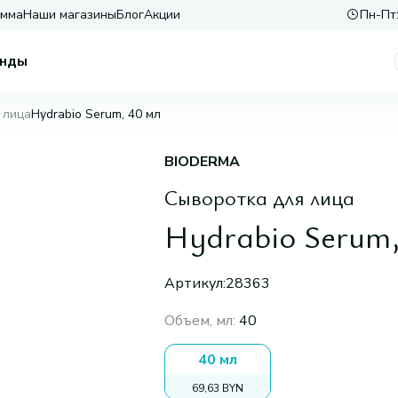
амма
Наши магазины
Блог
Акции
Пн-Пт:
нды
 лица
Hydrabio Serum, 40 мл
BIODERMA
Сыворотка для лица
Hydrabio Serum,
Артикул:
28363
Объем, мл
:
40
40 мл
69,63 BYN