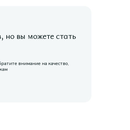
в, но вы можете стать
братите внимание на качество,
икам