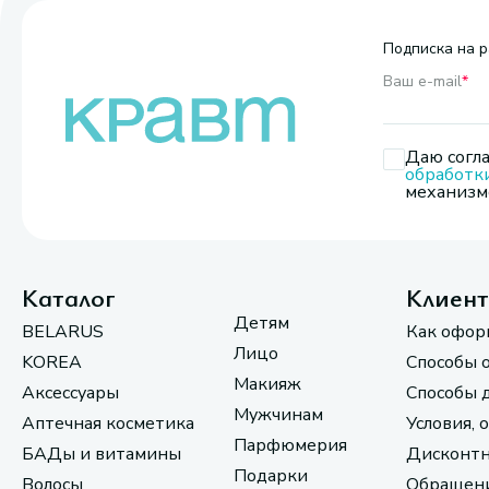
Подписка на р
Ваш e-mail
*
Даю согла
обработк
механизмо
Каталог
Клиен
Детям
BELARUS
Как офор
Лицо
KOREA
Способы 
Макияж
Аксессуары
Способы 
Мужчинам
Аптечная косметика
Условия, 
Парфюмерия
БАДы и витамины
Дисконтн
Подарки
Волосы
Обращени