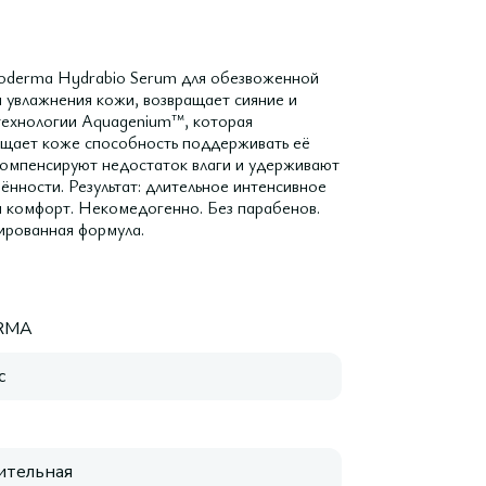
oderma Hydrabio Serum для обезвоженной
м увлажнения кожи, возвращает сияние и
 технологии Aquagenium™, которая
ращает коже способность поддерживать её
 компенсируют недостаток влаги и удерживают
нности. Результат: длительное интенсивное
 и комфорт. Некомедогенно. Без парабенов.
ированная формула.
RMA
с
ительная