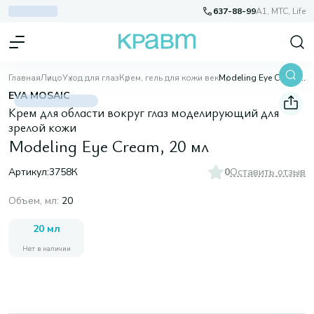
637-88-99
A1, МТС, Life
Главная
Лицо
Уход для глаз
Крем, гель для кожи век
Modeling Eye Cream, 20 мл
EVA MOSAIC
Крем для области вокруг глаз моделирующий для
зрелой кожи
Modeling Eye Cream, 20 мл
Артикул:
3758К
0
Оставить отзыв
Объем, мл
:
20
20 мл
Нет в наличии