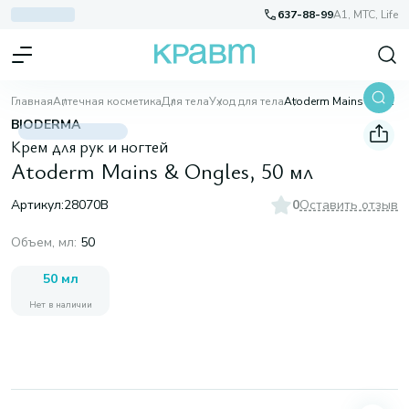
637-88-99
A1, МТС, Life
Главная
Аптечная косметика
Для тела
Уход для тела
Atoderm Mains & Ongles, 50 мл
BIODERMA
Крем для рук и ногтей
Atoderm Mains & Ongles, 50 мл
Артикул:
28070B
0
Оставить отзыв
Объем, мл
:
50
50 мл
Нет в наличии