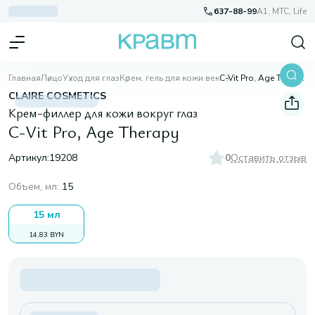
637-88-99
A1, МТС, Life
Главная
Лицо
Уход для глаз
Крем, гель для кожи век
C-Vit Pro, Age Therapy
CLAIRE COSMETICS
Крем-филлер для кожи вокруг глаз
C-Vit Pro, Age Therapy
Артикул:
19208
0
Оставить отзыв
Объем, мл
:
15
15 мл
14,83 BYN