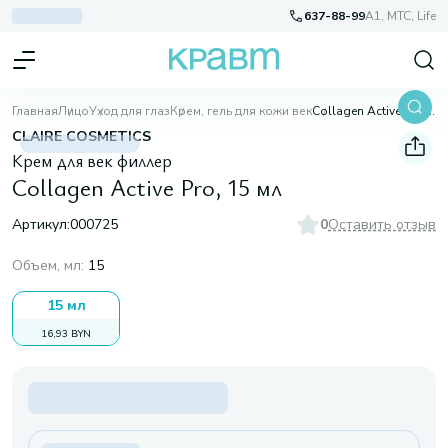
637-88-99
A1, МТС, Life
Главная
Лицо
Уход для глаз
Крем, гель для кожи век
Collagen Active Pro, 15 мл
CLAIRE COSMETICS
Крем для век филлер
Collagen Active Pro, 15 мл
Артикул:
000725
0
Оставить отзыв
Объем, мл
:
15
15 мл
16,93 BYN