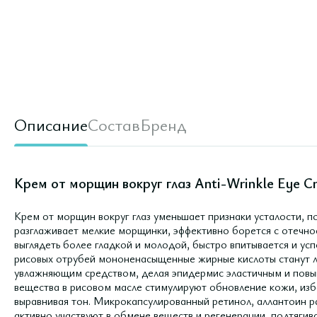
Описание
Состав
Бренд
Крем от морщин вокруг глаз Anti-Wrinkle Eye C
Крем от морщин вокруг глаз уменьшает признаки усталости, по
разглаживает мелкие морщинки, эффективно борется с отечно
выглядеть более гладкой и молодой, быстро впитывается и ус
рисовых отрубей мононенасыщенные жирные кислоты станут 
увлажняющим средством, делая эпидермис эластичным и повыш
вещества в рисовом масле стимулируют обновление кожи, из
выравнивая тон. Микрокапсулированный ретинол, аллантоин р
активно участвуют в обмене веществ и регенерации, подтягива