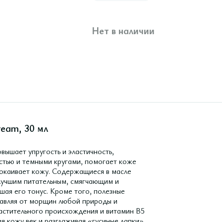
Нет в наличии
ream, 30 мл
вышает упругость и эластичность,
стью и темными кругами, помогает коже
покаивает кожу. Содержащиеся в масле
лучшим питательным, смягчающим и
ая его тонус. Кроме того, полезные
бавляя от морщин любой природы и
астительного происхождения и витамин B5
я кожу век и разглаживая «гусиные лапки».