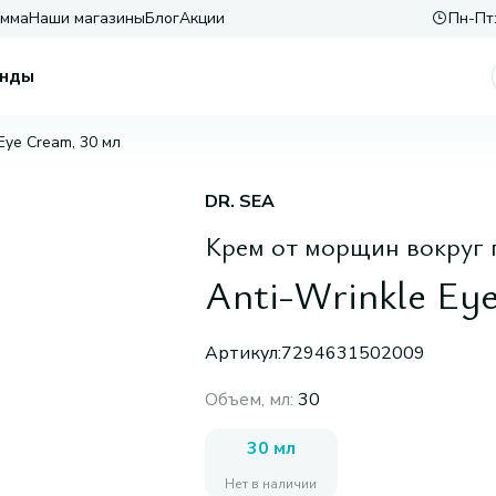
амма
Наши магазины
Блог
Акции
Пн-Пт:
нды
 Eye Cream, 30 мл
DR. SEA
Крем от морщин вокруг 
Anti-Wrinkle Ey
Артикул:
7294631502009
Объем, мл
:
30
30 мл
Нет в наличии