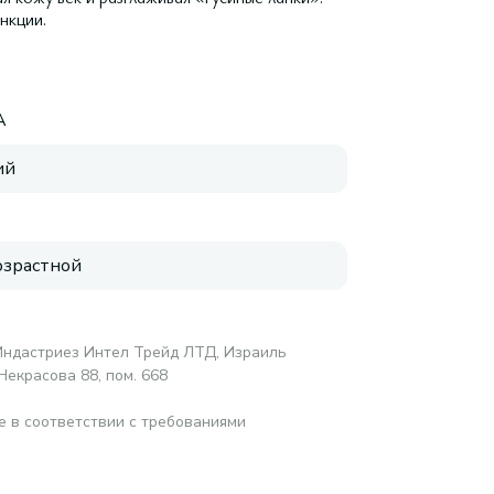
нкции.
A
ий
зрастной
 Индастриез Интел Трейд ЛТД, Израиль
Некрасова 88, пом. 668
е в соответствии с требованиями