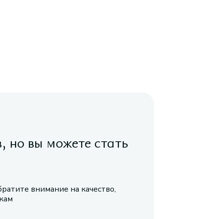
в, но вы можете стать
братите внимание на качество,
икам