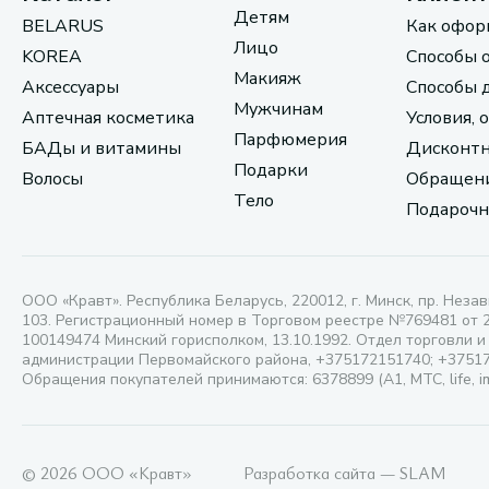
Детям
BELARUS
Как офор
Лицо
KOREA
Способы 
Макияж
Аксессуары
Способы 
Мужчинам
Аптечная косметика
Условия, 
Парфюмерия
БАДы и витамины
Дисконтн
Подарки
Волосы
Обращени
Тело
Подарочн
ООО «Кравт». Республика Беларусь, 220012, г. Минск, пр. Незав
103. Регистрационный номер в Торговом реестре №769481 от 
100149474 Минский горисполком, 13.10.1992. Отдел торговли и
администрации Первомайского района, +375172151740; +3751
Обращения покупателей принимаются: 6378899 (А1, МТС, life, i
© 2026 ООО «Кравт»
Разработка сайта — SLAM