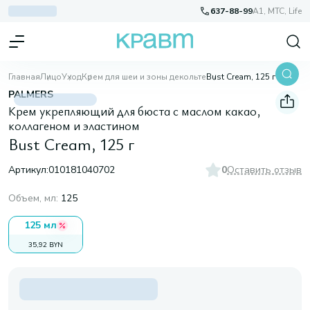
637-88-99
A1, МТС, Life
Главная
Лицо
Уход
Крем для шеи и зоны декольте
Bust Cream, 125 г
PALMERS
Крем укрепляющий для бюста с маслом какао,
коллагеном и эластином
Bust Cream, 125 г
Артикул:
010181040702
0
Оставить отзыв
Объем, мл
:
125
125 мл
35,92 BYN