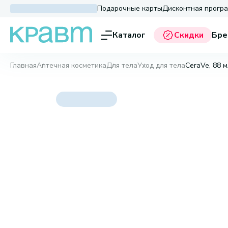
Подарочные карты
Дисконтная прогр
Каталог
Скидки
Бре
Главная
Аптечная косметика
Для тела
Уход для тела
CeraVe, 88 м