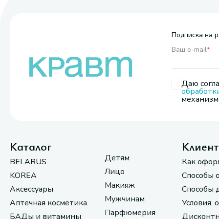
Подписка на р
Ваш e-mail
*
Даю согла
обработк
механизмо
Каталог
Клиен
Детям
BELARUS
Как офор
Лицо
KOREA
Способы 
Макияж
Аксессуары
Способы 
Мужчинам
Аптечная косметика
Условия, 
Парфюмерия
БАДы и витамины
Дисконтн