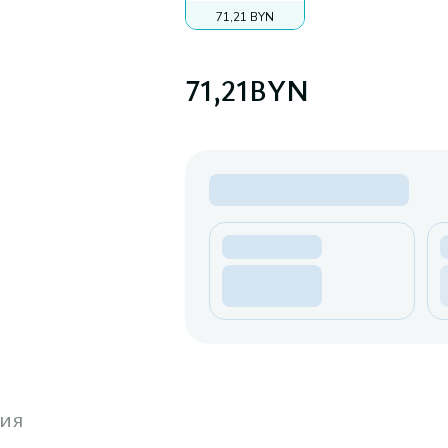
71,21 BYN
71,21
BYN
ия