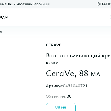
амма
Наши магазины
Блог
Акции
Пн-Пт:
нды
л
CERAVE
Восстанавливающий крем
кожи
CeraVe, 88 мл
Артикул:
0431040721
Объем, мл
:
88
88 мл