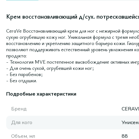
Крем восстанавливающий д/сух. потрескавшейся
CeraVe Восстанавливающий крем для ног с нежирной формуло
сухую огрубевшую кожу ног. Уникальная формула с тремя не
восстановлению и укреплению защитного барьера кожи. Гиал
позволяют поддерживать естественный уровень увлажнения к
продукта:
- Технология MVE постепенное высвобождение активных ингр
- Для очень сухой, огрубевшей кожи ног;
- Без парабенов;
- Без отдушки.
Подробные характеристики
Бренд
CERAV
Для кого
Унисек
Объем, мл
88