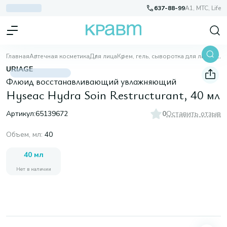
637-88-99
A1, МТС, Life
Главная
Аптечная косметика
Для лица
Крем, гель, сыворотка для лица
Hyseac Hydra Soin Restructurant, 40 мл
URIAGE
Флюид восстанавливающий увлажняющий
Hyseac Hydra Soin Restructurant, 40 мл
Артикул:
65139672
0
Оставить отзыв
Объем, мл
:
40
40 мл
Нет в наличии