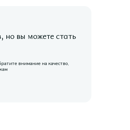
в, но вы можете стать
братите внимание на качество,
икам