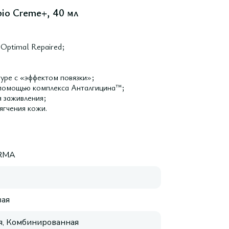
io Creme+, 40 мл
Optimal Repaired;
уре с «эффектом повязки»;
 помощью комплекса Анталгицина™;
 заживления;
ягчения кожи.
RMA
ая
, Комбинированная