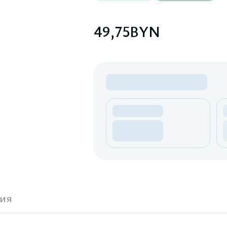
49,75
BYN
ия