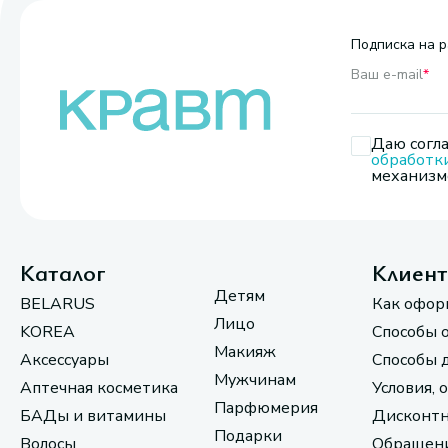
Подписка на р
Ваш e-mail
*
Даю согла
обработк
механизмо
Каталог
Клиен
Детям
BELARUS
Как офор
Лицо
KOREA
Способы 
Макияж
Аксессуары
Способы 
Мужчинам
Аптечная косметика
Условия, 
Парфюмерия
БАДы и витамины
Дисконтн
Подарки
Волосы
Обращени