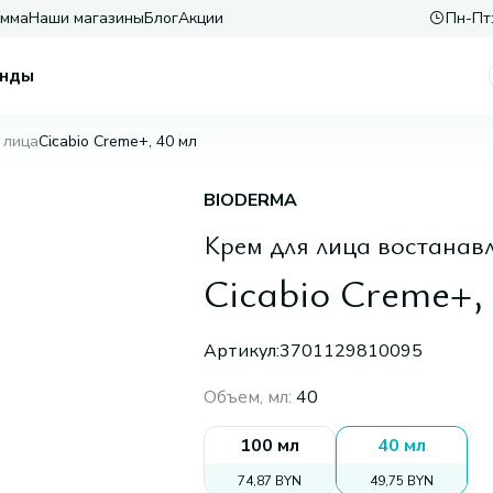
амма
Наши магазины
Блог
Акции
Пн-Пт:
нды
 лица
Cicabio Creme+, 40 мл
BIODERMA
Крем для лица востана
Cicabio Creme+,
Артикул:
3701129810095
Объем, мл
:
40
100 мл
40 мл
74,87 BYN
49,75 BYN