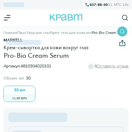
637-88-99
A1, МТС, Life
Главная
Лицо
Уход для глаз
Крем, гель для кожи век
Pro-Bio Cream Serum
MARKELL
Крем-сывортка для кожи вокруг глаз
Pro-Bio Cream Serum
Артикул:
4810304020101
0
Оставить отзыв
Объем, мл
:
30
30 мл
11,65 BYN