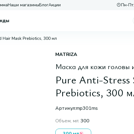
амма
Наши магазины
Блог
Акции
Пн-Пт:
нды
d Hair Mask Prebiotics, 300 мл
MATRIZA
Маска для кожи головы 
Pure Anti-Stress
Prebiotics, 300 м
Артикул:
mp301ms
Объем, мл
:
300
300 мл