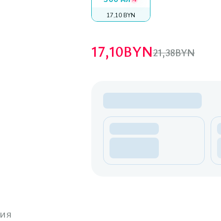
17,10 BYN
17,10
BYN
21,38
BYN
ия