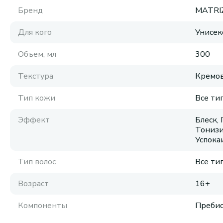
Бренд
MATRI
Для кого
Унисек
Объем, мл
300
Текстура
Кремов
Тип кожи
Все ти
Эффект
Блеск,
Тонизи
Успок
Тип волос
Все ти
Возраст
16+
Компоненты
Преби