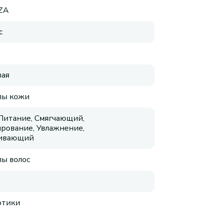
ZA
с
ая
пы кожи
 Питание, Смягчающий,
рование, Увлажнение,
аивающий
пы волос
отики