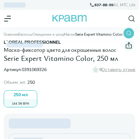
637-88-99
A1, МТС, Life
Главная
Волосы
Очищение и уход
Маски
Serie Expert Vitamino Color, 250 мл
L`OREAL PROFESSIONNEL
Маска-фиксатор цвета для окрашенных волос
Serie Expert Vitamino Color, 250 мл
Артикул:
0391069326
0
Оставить отзыв
Объем, мл
:
250
250 мл
144,56 BYN