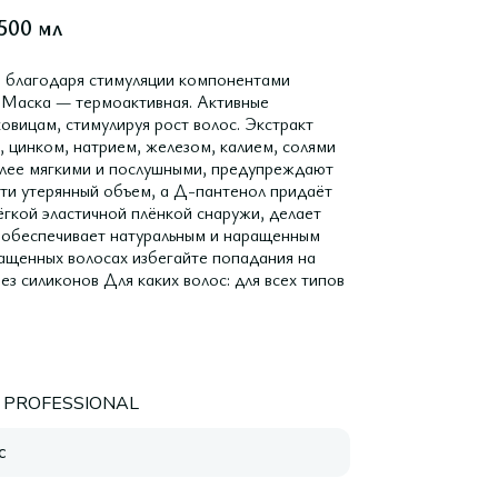
 500 мл
, благодаря стимуляции компонентами
. Маска — термоактивная. Активные
овицам, стимулируя рост волос. Экстракт
, цинком, натрием, железом, калием, солями
более мягкими и послушными, предупреждают
сти утерянный объем, а Д-пантенол придаёт
лёгкой эластичной плёнкой снаружи, делает
о обеспечивает натуральным и наращенным
ращенных волосах избегайте попадания на
ез силиконов Для каких волос: для всех типов
 PROFESSIONAL
с