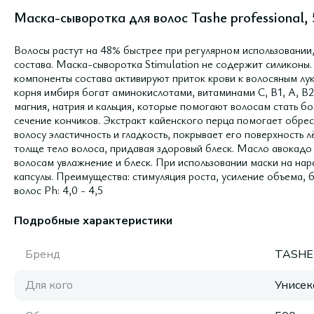
Маска-сыворотка для волос Tashe professional,
Волосы растут на 48% быстрее при регулярном использовании
состава. Маска-сыворотка Stimulation не содержит силиконы
компоненты состава активируют приток крови к волосяным лук
корня имбиря богат аминокислотами, витаминами С, В1, А, В2
магния, натрия и кальция, которые помогают волосам стать 
сечение кончиков. Экстракт кайенского перца помогает обре
волосу эластичность и гладкость, покрывает его поверхность 
толще тело волоса, придавая здоровый блеск. Масло авокад
волосам увлажнение и блеск. При использовании маски на на
капсулы. Преимущества: стимуляция роста, усиление объема, б
волос Ph: 4,0 - 4,5
Подробные характеристики
Бренд
TASHE
Для кого
Унисек