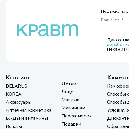
Подписка на р
Ваш e-mail
*
Даю согла
обработк
механизмо
Каталог
Клиен
Детям
BELARUS
Как офор
Лицо
KOREA
Способы 
Макияж
Аксессуары
Способы 
Мужчинам
Аптечная косметика
Условия, 
Парфюмерия
БАДы и витамины
Дисконтн
Подарки
Волосы
Обращени