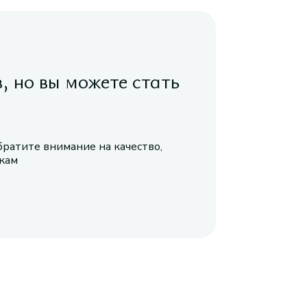
в, но вы можете стать
братите внимание на качество,
икам