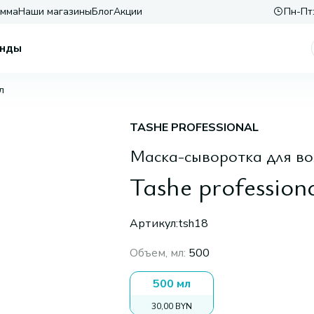
амма
Наши магазины
Блог
Акции
Пн-Пт:
нды
л
TASHE PROFESSIONAL
Маска-сыворотка для во
Tashe profession
Артикул:
tsh18
Объем, мл
:
500
500 мл
30,00 BYN