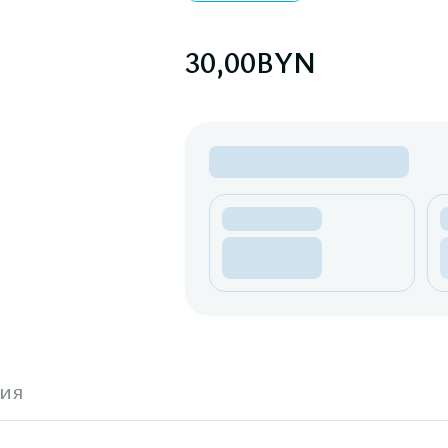
30,00
BYN
ия