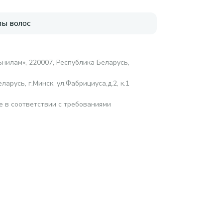
пы волос
нилам», 220007, Республика Беларусь,
арусь, г.Минск, ул.Фабрициуса,д.2, к.1
е в соответствии с требованиями