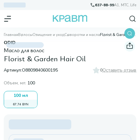
637-88-99
A1, МТС, Life
Главная
Волосы
Очищение и уход
Сыворотки и масла
Florist & Garden Hair Oil
ODID
Масло для волос
Florist & Garden Hair Oil
Артикул:
O8809840600195
0
Оставить отзыв
Объем, мл
:
100
100 мл
67,74 BYN