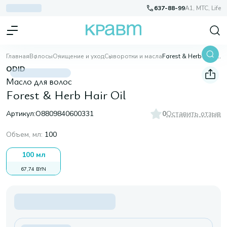
637-88-99
A1, МТС, Life
Главная
Волосы
Очищение и уход
Сыворотки и масла
Forest & Herb Hair Oil
ODID
Масло для волос
Forest & Herb Hair Oil
Артикул:
O8809840600331
0
Оставить отзыв
Объем, мл
:
100
100 мл
67,74 BYN