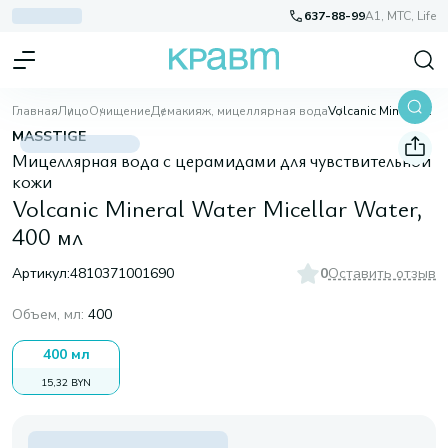
637-88-99
A1, МТС, Life
Главная
Лицо
Очищение
Демакияж, мицеллярная вода
Volcanic Mineral Water Micellar Water, 400 мл
MASSTIGE
Мицеллярная вода с церамидами для чувствительной
кожи
Volcanic Mineral Water Micellar Water,
400 мл
Артикул:
4810371001690
0
Оставить отзыв
Объем, мл
:
400
400 мл
15,32 BYN