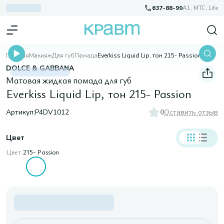
637-88-99
A1, МТС, Life
Главная
Макияж
Для губ
Помада
Everkiss Liquid Lip, тон 215- Passion
DOLCE & GABBANA
Матовая жидкая помада для губ
Everkiss Liquid Lip, тон 215- Passion
Артикул:
P4DV1012
0
Оставить отзыв
Цвет
Цвет:
215- Passion