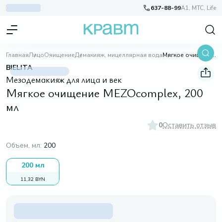
637-88-99
A1, МТС, Life
Главная
Лицо
Очищение
Демакияж, мицеллярная вода
Мягкое очищение MEZOcomplex, 200 мл
BIELITA
Мезодемакияж для лица и век
Мягкое очищение MEZOcomplex, 200
мл
0
Оставить отзыв
Объем, мл
:
200
200 мл
11,32 BYN