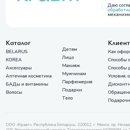
Даю согла
обработк
механизмо
Каталог
Клиен
Детям
BELARUS
Как офор
Лицо
KOREA
Способы 
Макияж
Аксессуары
Способы 
Мужчинам
Аптечная косметика
Условия, 
Парфюмерия
БАДы и витамины
Дисконтн
Подарки
Волосы
Обращени
Тело
Подарочн
ООО «Кравт». Республика Беларусь, 220012, г. Минск, пр. Незав
103. Регистрационный номер в Торговом реестре №769481 от 