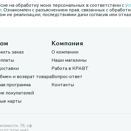
сие на обработку моих персональных в соответствии с
ус
и
. Ознакомлен с разъяснением прав, связанных с обработк
м их реализации, последствиями дачи согласия или отказ
там
Компания
мить заказ
О компании
оплаты
Наши магазины
доставки
Работа в КРАВТ
обмен и возврат товара
Вопрос-ответ
ая программа
Контакты
е покупателей
ые карты
исимости, 76, оф.
20.02.2026 УНП