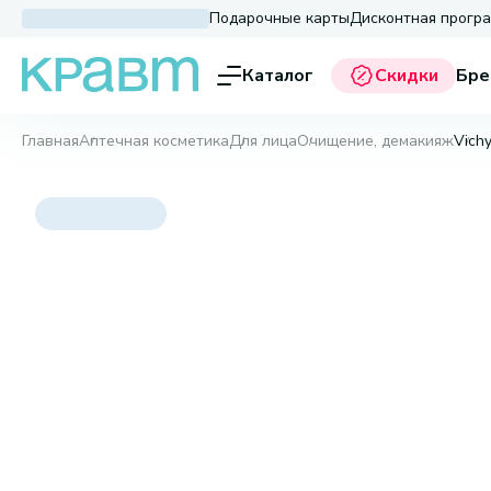
Подарочные карты
Дисконтная прогр
Каталог
Скидки
Бре
Главная
Аптечная косметика
Для лица
Очищение, демакияж
Vichy