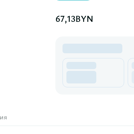
67,13
BYN
ия