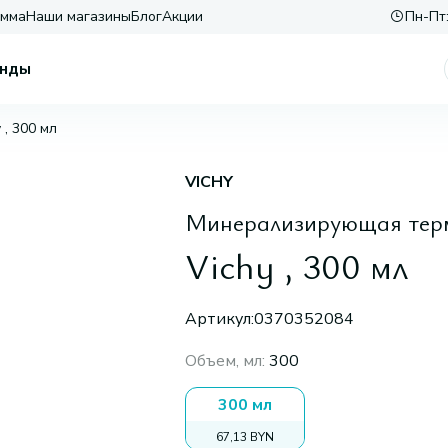
амма
Наши магазины
Блог
Акции
Пн-Пт:
нды
 , 300 мл
VICHY
Минерализирующая тер
Vichy , 300 мл
Артикул:
0370352084
Объем, мл
:
300
300 мл
67,13 BYN