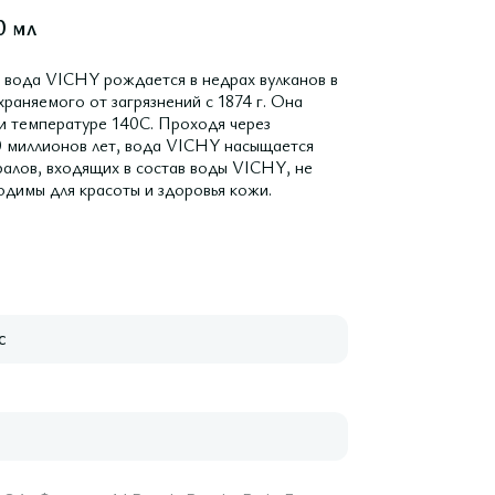
0 мл
 вода VICHY рождается в недрах вулканов в
раняемого от загрязнений с 1874 г. Она
ри температуре 140C. Проходя через
0 миллионов лет, вода VICHY насыщается
алов, входящих в состав воды VICHY, не
одимы для красоты и здоровья кожи.
с