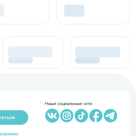
Наши социальные сети
саться
ловиями