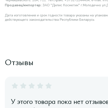
Чернышевского, 10А, 711. Тел./факс +375172244404, e-mail: inf
Продавец/импортер
:
ЗАО "Дилис Косметик" г.Молодечно ул.Д
Дата изготовления и срок годности товара указаны на упаковк
действующего законодательства Республики Беларусь
Отзывы
У этого товара пока нет отзыво