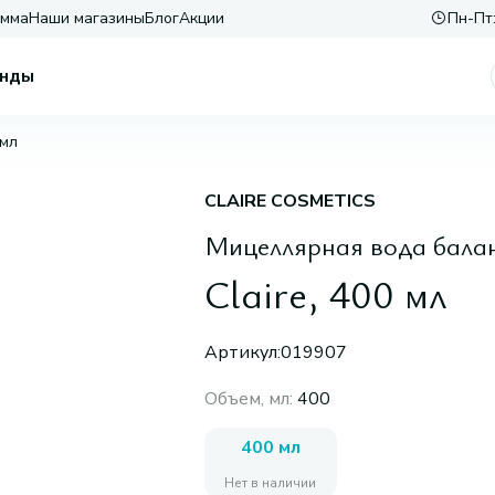
амма
Наши магазины
Блог
Акции
Пн-Пт:
нды
 мл
CLAIRE COSMETICS
Мицеллярная вода бал
Claire, 400 мл
Артикул:
019907
Объем, мл
:
400
400 мл
Нет в наличии