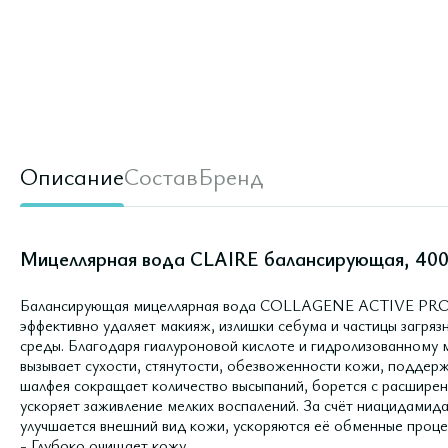
Описание
Состав
Бренд
Мицеллярная вода CLAIRE балансирующая, 400
Балансирующая мицеллярная вода COLLAGENE ACTIVE PRO 
эффективно удаляет макияж, излишки себума и частицы загря
среды. Благодаря гиалуроновой кислоте и гидролизованному м
вызывает сухости, стянутости, обезвоженности кожи, поддер
шалфея сокращает количество высыпаний, борется с расширен
ускоряет заживление мелких воспалений. За счёт ниацидамида
улучшается внешний вид кожи, ускоряются её обменные проце
- Глубоко очищает кожу