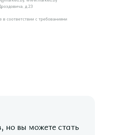
o@markell.by, www.markell.by
роздовича, д.23
е в соответствии с требованиями
в, но вы можете стать