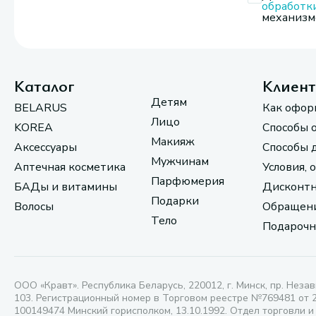
обработк
механизмо
Каталог
Клиен
Детям
BELARUS
Как офор
Лицо
KOREA
Способы 
Макияж
Аксессуары
Способы 
Мужчинам
Аптечная косметика
Условия, 
Парфюмерия
БАДы и витамины
Дисконтн
Подарки
Волосы
Обращени
Тело
Подарочн
ООО «Кравт». Республика Беларусь, 220012, г. Минск, пр. Незав
103. Регистрационный номер в Торговом реестре №769481 от 
100149474 Минский горисполком, 13.10.1992. Отдел торговли и