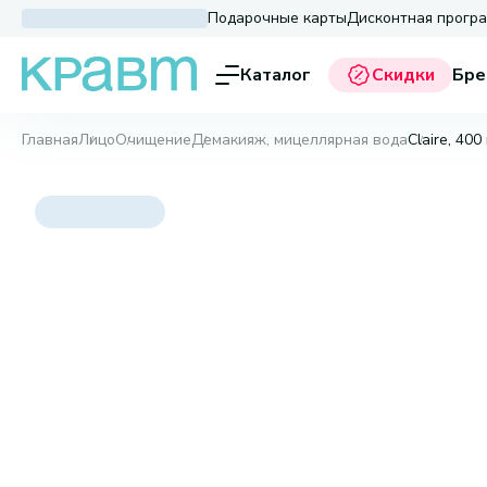
Подарочные карты
Дисконтная прогр
Каталог
Скидки
Бре
Главная
Лицо
Очищение
Демакияж, мицеллярная вода
Claire, 400