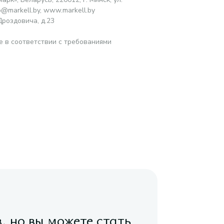
o@markell.by, www.markell.by
роздовича, д.23
е в соответствии с требованиями
в, но вы можете стать