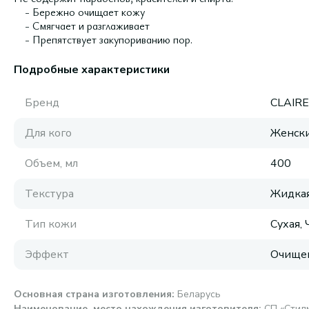
⠀ - Бережно очищает кожу
⠀ - Смягчает и разглаживает
⠀ - Препятствует закупориванию пор.
Подробные характеристики
Бренд
CLAIR
Для кого
Женск
Объем, мл
400
Текстура
Жидка
Тип кожи
Сухая,
Эффект
Очище
Основная страна изготовления
:
Беларусь
Наименование, место нахождения изготовителя
:
СП «Стилм