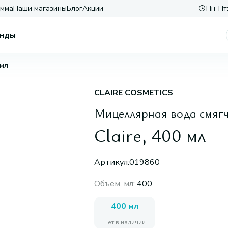
амма
Наши магазины
Блог
Акции
Пн-Пт:
нды
 мл
CLAIRE COSMETICS
Мицеллярная вода cмя
Claire, 400 мл
Артикул:
019860
Объем, мл
:
400
400 мл
Нет в наличии