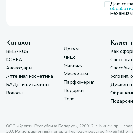
Даю согла
обработк
механизмо
Каталог
Клиен
Детям
BELARUS
Как офор
Лицо
KOREA
Способы 
Макияж
Аксессуары
Способы 
Мужчинам
Аптечная косметика
Условия, 
Парфюмерия
БАДы и витамины
Дисконтн
Подарки
Волосы
Обращени
Тело
Подарочн
ООО «Кравт». Республика Беларусь, 220012, г. Минск, пр. Незав
103. Регистрационный номер в Торговом реестре №769481 от 