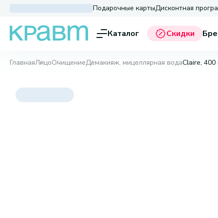
Подарочные карты
Дисконтная прогр
Каталог
Скидки
Бре
Главная
Лицо
Очищение
Демакияж, мицеллярная вода
Claire, 400