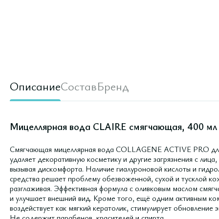
Описание
Состав
Бренд
Мицеллярная вода CLAIRE смягчающая, 400 мл
Смягчающая мицеллярная вода COLLAGENE ACTIVE PRO для с
удаляет декоративную косметику и другие загрязнения с лица, 
вызывая дискомфорта. Наличие гиалуроновой кислоты и гидро
средства решает проблему обезвоженной, сухой и тусклой кож
разглаживая. Эффективная формула с оливковым маслом смягча
и улучшает внешний вид. Кроме того, ещё одним активным ко
воздействует как мягкий кератолик, стимулирует обновление 
Не содержит парабенов, красителей и спирта.