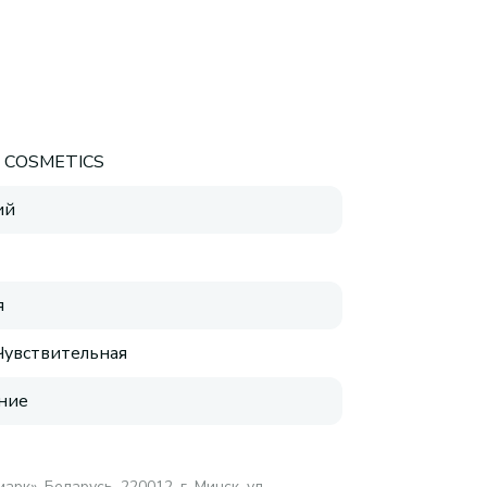
E COSMETICS
ий
я
 Чувствительная
ние
арк», Беларусь, 220012, г. Минск, ул.