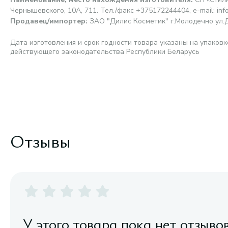
Чернышевского, 10А, 711. Тел./факс +375172244404, e-mail: inf
Продавец/импортер
:
ЗАО "Дилис Косметик" г.Молодечно ул.Д
Дата изготовления и срок годности товара указаны на упаковк
действующего законодательства Республики Беларусь
Отзывы
У этого товара пока нет отзыво