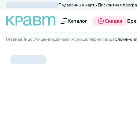
Подарочные карты
Дисконтная прогр
Каталог
Скидки
Бре
Главная
Лицо
Очищение
Демакияж, мицеллярная вода
Спонж-очищ