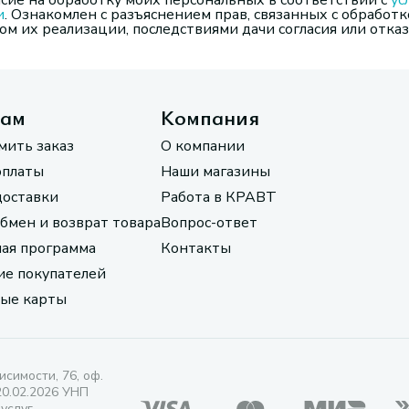
сие на обработку моих персональных в соответствии с
ус
и
. Ознакомлен с разъяснением прав, связанных с обработк
м их реализации, последствиями дачи согласия или отказ
там
Компания
мить заказ
О компании
оплаты
Наши магазины
доставки
Работа в КРАВТ
обмен и возврат товара
Вопрос-ответ
ая программа
Контакты
е покупателей
ые карты
исимости, 76, оф.
20.02.2026 УНП
 услуг