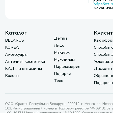
Даю согла
обработк
механизмо
Каталог
Клиен
Детям
BELARUS
Как офор
Лицо
KOREA
Способы 
Макияж
Аксессуары
Способы 
Мужчинам
Аптечная косметика
Условия, 
Парфюмерия
БАДы и витамины
Дисконтн
Подарки
Волосы
Обращени
Тело
Подарочн
ООО «Кравт». Республика Беларусь, 220012, г. Минск, пр. Незав
103. Регистрационный номер в Торговом реестре №769481 от 
100149474 Минский горисполком, 13.10.1992. Отдел торговли и