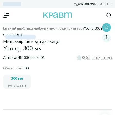
637-88-99
A1, МТС, Life
Главная
Лицо
Очищение
Демакияж, мицеллярная вода
Young, 300 мл
SELFIELAB
Мицеллярная вода для лица
Young, 300 мл
Артикул:
4813360002401
0
Оставить отзыв
Объем, мл
:
300
300 мл
Нет в наличии