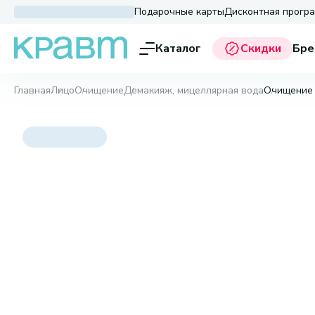
Подарочные карты
Дисконтная прогр
Каталог
Скидки
Бре
Главная
Лицо
Очищение
Демакияж, мицеллярная вода
Очищение и