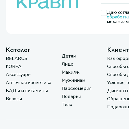
Даю согла
обработк
механизмо
Каталог
Клиен
Детям
BELARUS
Как офор
Лицо
KOREA
Способы 
Макияж
Аксессуары
Способы 
Мужчинам
Аптечная косметика
Условия, 
Парфюмерия
БАДы и витамины
Дисконтн
Подарки
Волосы
Обращени
Тело
Подарочн