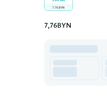
300 мл
7,76 BYN
7,76
BYN