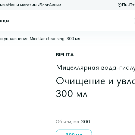
амма
Наши магазины
Блог
Акции
Пн-Пт:
нды
 увлажнение Micellar cleansing, 300 мл
BIELITA
Мицеллярная вода-гиалу
Очищение и увла
300 мл
Объем, мл
:
300