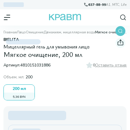
637-88-99
A1, МТС, Life
Главная
Лицо
Очищение
Демакияж, мицеллярная вода
Мягкое очищение, 200 мл
BIELITA
Мицеллярный гель для умывания лица
Мягкое очищение, 200 мл
Артикул:
4810151031886
0
Оставить отзыв
Объем, мл
:
200
200 мл
5,36 BYN