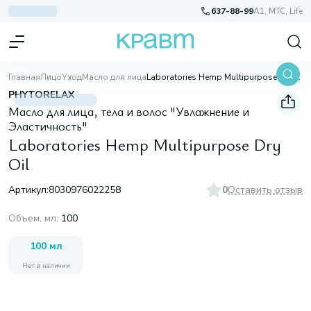
637-88-99
A1, МТС, Life
Главная
Лицо
Уход
Масло для лица
Laboratories Hemp Multipurpose Dry Oil
PHYTORELAX
Масло для лица, тела и волос "Увлажнение и
Эластичность"
Laboratories Hemp Multipurpose Dry
Oil
Артикул:
8030976022258
0
Оставить отзыв
Объем, мл
:
100
100 мл
Нет в наличии