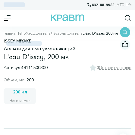
637-88-99
A1, МТС, Life
Главная
Тело
Уход для тела
Лосьоны для тела
L'eau D'issey, 200 мл
ISSEY MIYAKE
Лосьон для тела увлажняющий
L'eau D'issey, 200 мл
Артикул:
48111500300
0
Оставить отзыв
Объем, мл
:
200
200 мл
Нет в наличии