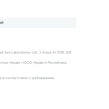
A
ий
d Sea Laboratories Ltd., 1 Arava St. POB 109,
стью «Кравт» (ООО «Кравт») Республика
е в соответствии с требованиями