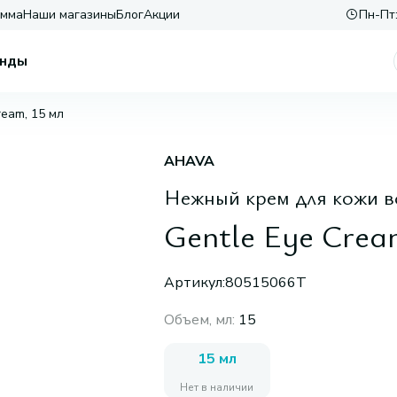
амма
Наши магазины
Блог
Акции
Пн-Пт:
нды
ream, 15 мл
AHAVA
Нежный крем для кожи в
Gentle Eye Crea
Артикул:
80515066T
Объем, мл
:
15
15 мл
Нет в наличии