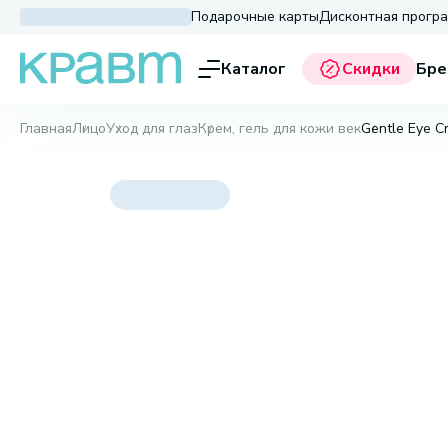
Подарочные карты
Дисконтная прогр
Каталог
Скидки
Бре
Главная
Лицо
Уход для глаз
Крем, гель для кожи век
Gentle Eye C