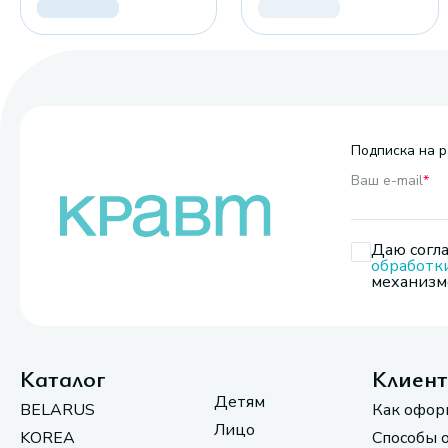
Подписка на р
Ваш e-mail
*
Даю согла
обработк
механизмо
Каталог
Клиен
Детям
BELARUS
Как офор
Лицо
KOREA
Способы 