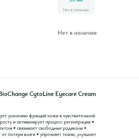
30 мл
Нет в наличии
Нет в наличии
BioChange CytoLine Eyecare Cream
ует усилению функций кожи в чувствительной
 росту и активизирует процесс регенерации •
ктом • связывает свободные радикалы •
от потери влаги • упрочняет ткани, улучшает