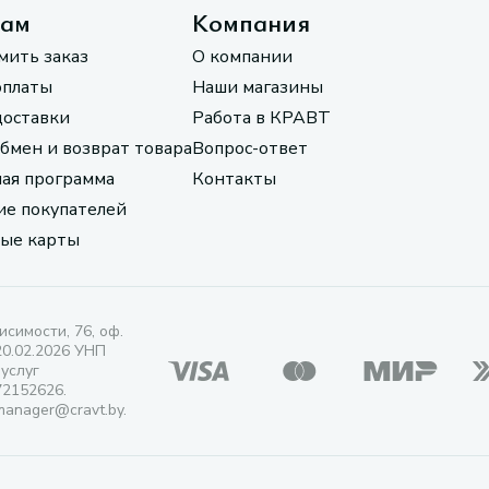
там
Компания
мить заказ
О компании
оплаты
Наши магазины
доставки
Работа в КРАВТ
обмен и возврат товара
Вопрос-ответ
ая программа
Контакты
е покупателей
ые карты
исимости, 76, оф.
20.02.2026 УНП
 услуг
72152626.
manager@cravt.by.