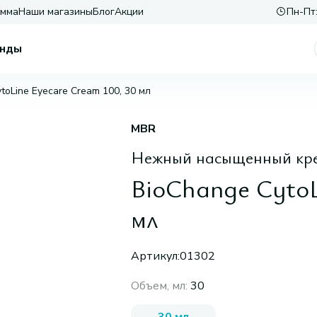
амма
Наши магазины
Блог
Акции
Пн-Пт:
нды
toLine Eyecare Cream 100, 30 мл
MBR
Нежный насыщенный крем
BioChange CytoL
мл
Артикул:
01302
Объем, мл
:
30