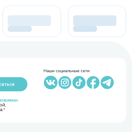
Наши социальные сети
саться
ловиями
ой,
а.