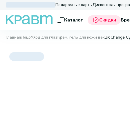
Подарочные карты
Дисконтная прогр
Каталог
Скидки
Бре
Главная
Лицо
Уход для глаз
Крем, гель для кожи век
BioChange Cy