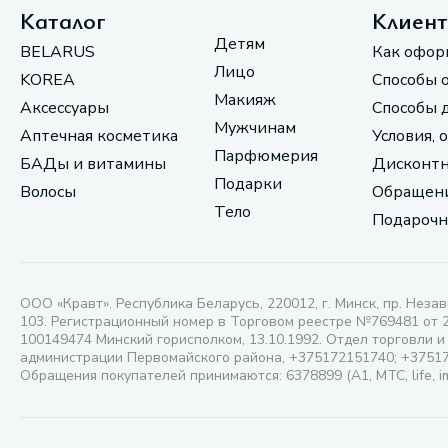
Каталог
Клиен
Детям
BELARUS
Как офор
Лицо
KOREA
Способы 
Макияж
Аксессуары
Способы 
Мужчинам
Аптечная косметика
Условия, 
Парфюмерия
БАДы и витамины
Дисконтн
Подарки
Волосы
Обращени
Тело
Подарочн
ООО «Кравт». Республика Беларусь, 220012, г. Минск, пр. Незав
103. Регистрационный номер в Торговом реестре №769481 от 
100149474 Минский горисполком, 13.10.1992. Отдел торговли и
администрации Первомайского района, +375172151740; +3751
Обращения покупателей принимаются: 6378899 (А1, МТС, life, i