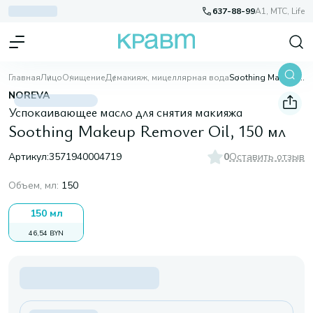
637-88-99
A1, МТС, Life
Главная
Лицо
Очищение
Демакияж, мицеллярная вода
Soothing Makeup Remover Oil, 150 мл
NOREVA
Успокаивающее масло для снятия макияжа
Soothing Makeup Remover Oil, 150 мл
Артикул:
3571940004719
0
Оставить отзыв
Объем, мл
:
150
150 мл
46,54 BYN